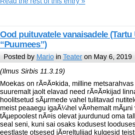
Read the rest of this entry »
Ood puituvatele vanaisadele (Tartu 
“Puumees”)
Posted by
Mario
in
Teater
on May 6, 2019
(Ilmus Sirbis 11.3.19)
Moekas on rÃ¤Ã¤kida, milline metsarahvas 
suuremalt jaolt elavad need rÃ¤Ã¤kijad lin
hoolitsetud sÃµrmede vahel tulitavad nutite
meist peaaegu igaÃ¼hel vÃ¤hemalt mÃµni
tÃµepoolest nÃ¤is olevat juurdunud oma ta
seal seni, kuni sai osaks kodusest looduses
eestlaste otsesed jÃ¤reltulijad kulgesid te