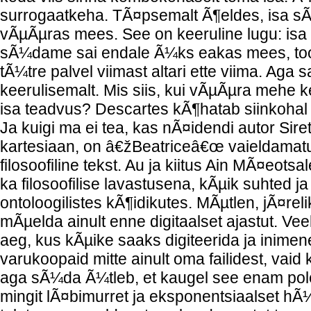
surrogaatkeha. TÃ¤psemalt Ã¶eldes, isa
vÃµÃµras mees. See on keeruline lugu: isa
sÃ¼dame sai endale Ã¼ks eakas mees, too 
tÃ¼tre palvel viimast altari ette viima. Aga 
keerulisemalt. Mis siis, kui vÃµÃµra mehe 
isa teadvus? Descartes kÃ¶hatab siinkohal 
Ja kuigi ma ei tea, kas nÃ¤idendi autor Sir
kartesiaan, on â€žBeatriceâ€œ vaieldamat
filosoofiline tekst. Au ja kiitus Ain MÃ¤eots
ka filosoofilise lavastusena, kÃµik suhted 
ontoloogilistes kÃ¶idikutes. MÃµtlen, jÃ¤relik
mÃµelda ainult enne digitaalset ajastut. Ve
aeg, kus kÃµike saaks digiteerida ja inimen
varukoopaid mitte ainult oma failidest, vaid
aga sÃ¼da Ã¼tleb, et kaugel see enam pole
mingit lÃ¤bimurret ja eksponentsiaalset hÃ