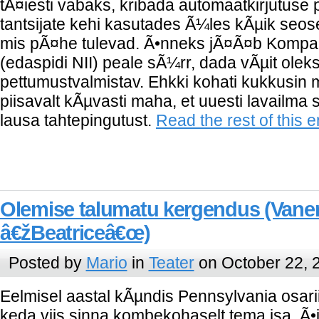
tÃ¤iesti vabaks, kribada automaatkirjutuse 
tantsijate kehi kasutades Ã¼les kÃµik seos
mis pÃ¤he tulevad. Ã•nneks jÃ¤Ã¤b Kompanii
(edaspidi NII) peale sÃ¼rr, dada vÃµit oleks
pettumustvalmistav. Ehkki kohati kukkusin
piisavalt kÃµvasti maha, et uuesti lavailm
lausa tahtepingutust.
Read the rest of this e
Olemise talumatu kergendus (Vane
â€žBeatriceâ€œ)
Posted by
Mario
in
Teater
on October 22, 
Eelmisel aastal kÃµndis Pennsylvania osariigi
keda viis sinna kombekohaselt tema isa. Ã•