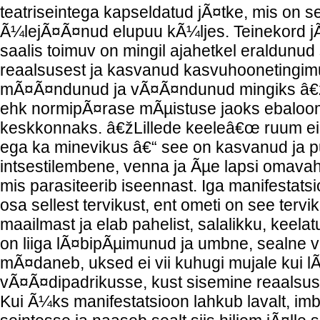
teatriseintega kapseldatud jÃ¤tke, mis on se
Ã¼lejÃ¤Ã¤nud elupuu kÃ¼ljes. Teinekord jÃ
saalis toimuv on mingil ajahetkel eraldunud 
reaalsusest ja kasvanud kasvuhoonetingim
mÃ¤Ã¤ndunud ja vÃ¤Ã¤ndunud mingiks â
ehk normipÃ¤rase mÃµistuse jaoks ebaloo
keskkonnaks. â€žLillede keeleâ€œ ruum ei o
ega ka minevikus â€“ see on kasvanud ja
intsestilembene, venna ja Ãµe lapsi omavahe
mis parasiteerib iseennast. Iga manifestatsi
osa sellest tervikust, ent ometi on see tervi
maailmast ja elab pahelist, salalikku, keela
on liiga lÃ¤bipÃµimunud ja umbne, sealne v
mÃ¤daneb, uksed ei vii kuhugi mujale kui 
vÃ¤Ã¤dipadrikusse, kust sisemine reaalsus
Kui Ã¼ks manifestatsioon lahkub lavalt, im