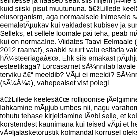
seintesse ja naaseb sealt siis hiljem jÃ¤ll
kuid siiski pisut muutununa. â€žLillede ke
elusorganism, aga normaalsele inimesele 
eemaletÃµukav kui vakladest kubisev ja su
Selleks, et sellele loomale pai teha, peab 
kui on normaalne. Viidates Taavi Eelmaale (
2012 raamat), saabki suurt valu esitada vai
hÃ¼steeriagaâ€œ. Ehk siis emakast pÃµhj
esteetikaga? Lorcasarnet sÃ¼nnitab lavale
terviku â€“ meeldib? VÃµi ei meeldi? SÃ¼n
(sÃ¼Ã¼a), vahepealset vist polegi.
â€žLillede keelesâ€œ rollijoonise jÃ¤lgimin
lahkamine mÃµjub umbes nii, nagu varaho
tohutu tehase kirjeldamine lÃ¤bi selle, et ko
korstendest kaunimana kui teised vÃµi et h
vÃ¤ljalasketorustik kolmandal korrusel olek