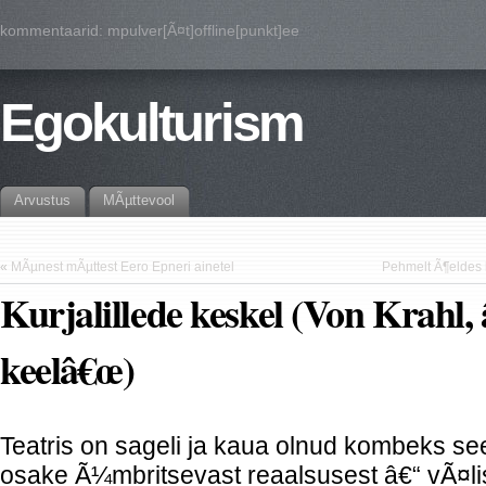
kommentaarid: mpulver[Ã¤t]offline[punkt]ee
Egokulturism
Arvustus
MÃµttevool
«
MÃµnest mÃµttest Eero Epneri ainetel
Pehmelt Ã¶eldes h
Kurjalillede keskel (Von Krahl, 
keelâ€œ)
Teatris on sageli ja kaua olnud kombeks see
osake Ã¼mbritsevast reaalsusest â€“ vÃ¤l