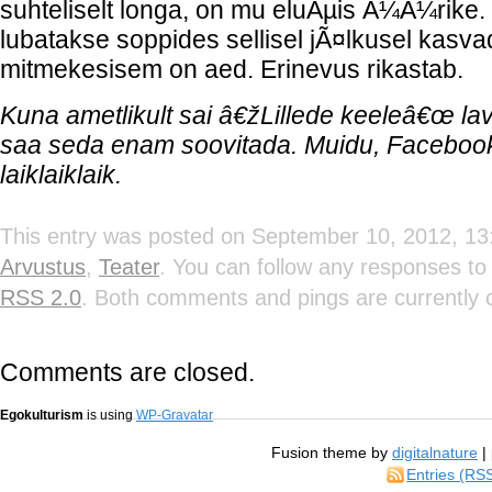
suhteliselt longa, on mu eluÃµis Ã¼Ã¼rike
lubatakse soppides sellisel jÃ¤lkusel kasv
mitmekesisem on aed. Erinevus rikastab.
Kuna ametlikult sai â€žLillede keeleâ€œ lava
saa seda enam soovitada. Muidu, Faceboo
laiklaiklaik.
This entry was posted on September 10, 2012, 13:
Arvustus
,
Teater
. You can follow any responses to 
RSS 2.0
. Both comments and pings are currently 
Comments are closed.
Egokulturism
is using
WP-Gravatar
Fusion theme by
digitalnature
|
Entries (RS