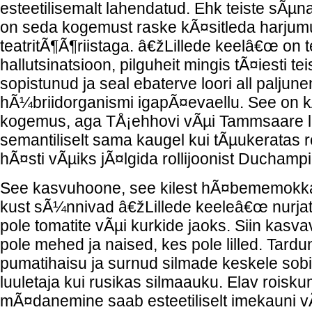
esteetilisemalt lahendatud. Ehk teiste sÃµn
on seda kogemust raske kÃ¤sitleda harju
teatritÃ¶Ã¶riistaga. â€žLillede keelâ€œ on te
hallutsinatsioon, pilguheit mingis tÃ¤iesti t
sopistunud ja seal ebaterve loori all paljun
hÃ¼briidorganismi igapÃ¤evaellu. See on kÃ
kogemus, aga TÅ¡ehhovi vÃµi Tammsaare l
semantiliselt sama kaugel kui tÃµukeratas 
hÃ¤sti vÃµiks jÃ¤lgida rollijoonist Duchampi 
See kasvuhoone, see kilest hÃ¤bememokka
kust sÃ¼nnivad â€žLillede keeleâ€œ nurja
pole tomatite vÃµi kurkide jaoks. Siin kas
pole mehed ja naised, kes pole lilled. Tard
pumatihaisu ja surnud silmade keskele so
luuletaja kui rusikas silmaauku. Elav roisku
mÃ¤danemine saab esteetiliselt imekauni 