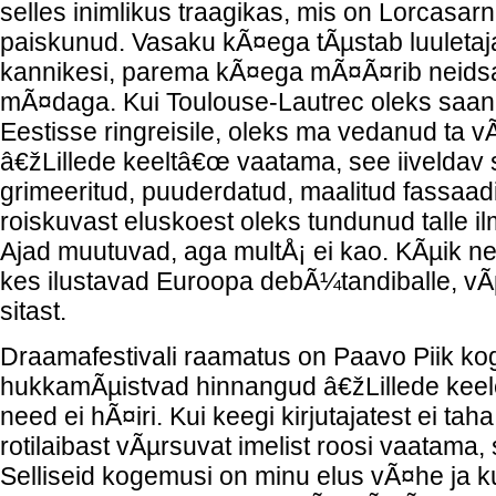
selles inimlikus traagikas, mis on Lorcasar
paiskunud. Vasaku kÃ¤ega tÃµstab luuletaj
kannikesi, parema kÃ¤ega mÃ¤Ã¤rib neids
mÃ¤daga. Kui Toulouse-Lautrec oleks saanu
Eestisse ringreisile, oleks ma vedanud ta
â€žLillede keeltâ€œ vaatama, see iivelda
grimeeritud, puuderdatud, maalitud fassaadis
roiskuvast eluskoest oleks tundunud talle i
Ajad muutuvad, aga multÅ¡ ei kao. KÃµik n
kes ilustavad Euroopa debÃ¼tandiballe, v
sitast.
Draamafestivali raamatus on Paavo Piik k
hukkamÃµistvad hinnangud â€žLillede kee
need ei hÃ¤iri. Kui keegi kirjutajatest ei taha
rotilaibast vÃµrsuvat imelist roosi vaatama,
Selliseid kogemusi on minu elus vÃ¤he ja ku